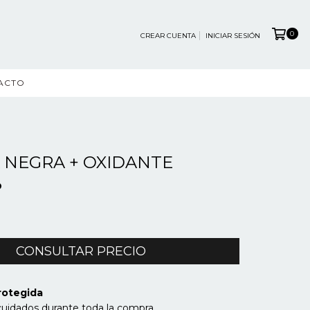
0
CREAR CUENTA
INICIAR SESIÓN
ACTO
 NEGRA + OXIDANTE
O
rotegida
cuidados durante toda la compra.