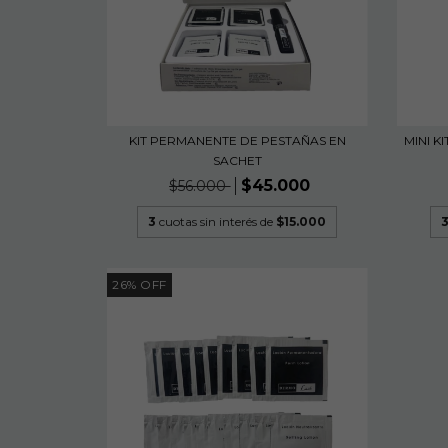
KIT PERMANENTE DE PESTAÑAS EN
MINI K
SACHET
$45.000
$56.000
3
cuotas sin interés de
$15.000
26
%
OFF