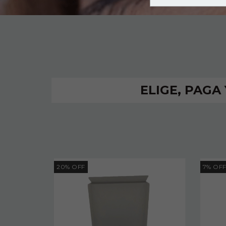
ELIGE, PAGA
20
%
OFF
7
%
OF