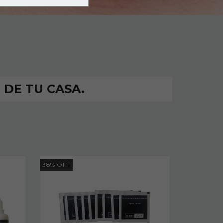
 DE TU CASA.
38
%
OFF