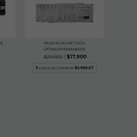
TE
PACK 10 SACHET DÚO
LIFTING/PERMANENTE
$17.900
$29.000
3
cuotas sin interés de
$5.966,67